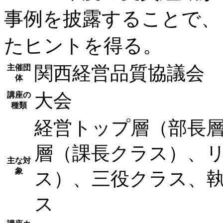
事例を披露することで、
たヒントを得る。
関西経営品質協議会
主催団
体
大会
講座の
種類
経営トップ層（部長
層（課長クラス）、
主な対
象
ス）、三役クラス、
ス