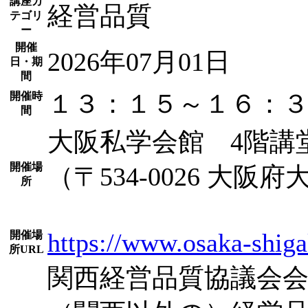
講座カ
経営品質
テゴリ
ー
開催
2026年07月01日
日・期
間
１３：１５～１６：
開催時
間
大阪私学会館 4階講
開催場
（〒534-0026 大阪
所
https://www.osaka-shiga
開催場
所URL
関西経営品質協