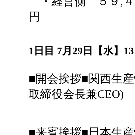
・経営側 ５９,４
円
1日目 7月29日【水】13:3
■開会挨拶■関西生産
取締役会長兼CEO
■来賓挨拶■日本生