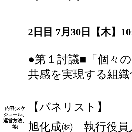
2日目 7月30日【木】10:0
●第１討議■「個々
共感を実現する組織
【パネリスト】
内容(スケ
ジュール、
運営方法、
旭化成㈱ 執行役
等)