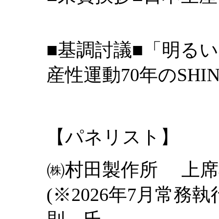
■基調討議■「明る
産性運動70年のSHI
【パネリ
㈱村田製作所 上席
(※2026年7月常