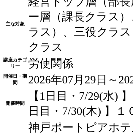
経営トップ層（部長
ー層（課長クラス）
主な対象
ラス）、三役クラス
クラス
労使関係
講座カテゴ
リー
2026年07月29日～20
開催日・期
間
【1日目・7/29(水
開催時間
日目・7/30(木) 
神戸ポートピアホテ