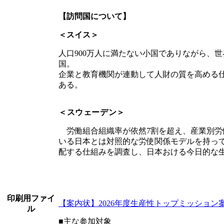
【訪問国について】
＜スイス＞
人口900万人に満たない小国でありながら、
国。
企業と教育機関が連動して人財の質を高める
ある。
＜スウェーデン＞
労働組合組織率が依然7割を超え、産業別労
いる日本とは対照的な労使関係モデルを持っ
配する仕組みを調査し、日本おける今日的な
印刷用ファイ
【案内状】2026年度生産性トップミッション案内
ル
■主な参加対象