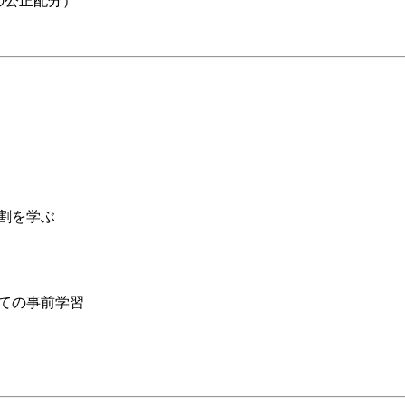
の公正配分）
割を学ぶ
ての事前学習