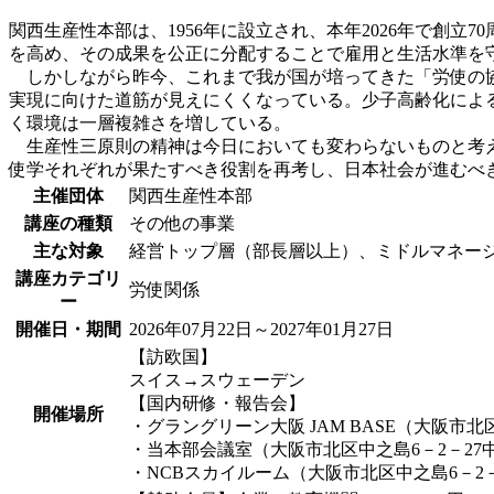
関西生産性本部は、1956年に設立され、本年2026年で創
を高め、その成果を公正に分配することで雇用と生活水準を
しかしながら昨今、これまで我が国が培ってきた「労使の協
実現に向けた道筋が見えにくくなっている。少子高齢化によ
く環境は一層複雑さを増している。
生産性三原則の精神は今日においても変わらないものと考え
使学それぞれが果たすべき役割を再考し、日本社会が進むべ
主催団体
関西生産性本部
講座の種類
その他の事業
主な対象
経営トップ層（部長層以上）、ミドルマネー
講座カテゴリ
労使関係
ー
開催日・期間
2026年07月22日～2027年01月27日
【訪欧国】
スイス→スウェーデン
【国内研修・報告会】
開催場所
・グラングリーン大阪 JAM BASE（大阪市北
・当本部会議室（大阪市北区中之島6－2－27
・NCBスカイルーム（大阪市北区中之島6－2