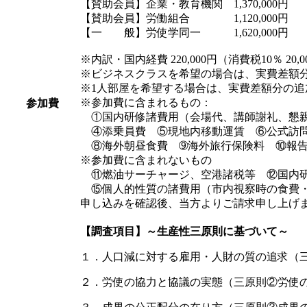
【賛助会員】企業・教育機関 1,370,000円
【賛助会員】労働組合 1,120,000円
【一 般】労使学同一 1,620,000円
※内訳・国内経費 220,000円（消費税10％ 20,0
※ビジネスクラスを希望の場合は、実費差額分の追
※1人部屋を希望する場合は、実費差額分の追加代
※参加費に含まれるもの：
参加費
①国内研修諸費用（会場代、講師謝礼、懇親会
④添乗員費 ⑤現地内移動運賃 ⑥公式訪
⑧海外朝昼食費 ➈海外旅行保険料 ⑩報告
※参加費に含まれないもの
⑪燃油サーチャージ、空港諸税等 ⑫国内研
⑮個人的性質の諸費用（市内視察時の食費・
申し込みを確認後、当方よりご請求申し上げ
【調査項目】～生産性三原則に基づいて～
１．人口減に対する雇用・人財の質の追求（
２．労使の協力と協議の実態（三原則②労使