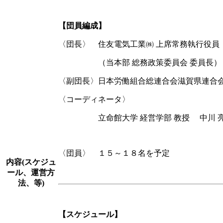
【団員編成】
〈団長〉 住友電気工業㈱ 上席常務執行役
（当本部 総務政策委員会 委員長）
〈副団長〉日本労働組合総連合会滋賀県連合会
〈コーディネータ〉
立命館大学 経営学部 教授 中川 亮
〈団員〉 １５～１８名を予定
内容(スケジュ
ール、運営方
法、等)
【スケジュール】