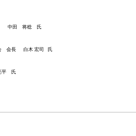
員 中田 将稔 氏
 会長 白木 宏司 氏
平 氏