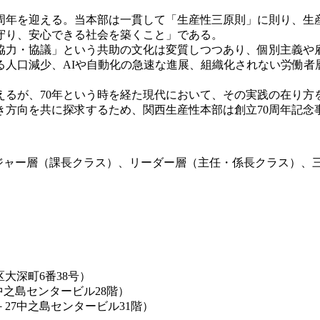
立70周年を迎える。当本部は一貫して「生産性三原則」に則り
守り、安心できる社会を築くこと」である。
力・協議」という共助の文化は変質しつつあり、個別主義や
る人口減少、AIや自動化の急速な進展、組織化されない労働者
るが、70年という時を経た現代において、その実践の在り方
き方向を共に探求するため、関西生産性本部は創立70周年記念
ジャー層（課長クラス）、リーダー層（主任・係長クラス）、
区大深町6番38号）
中之島センタービル28階）
－27中之島センタービル31階）