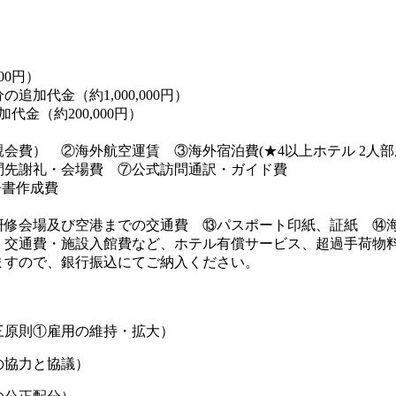
00円）
加代金（約1,000,000円）
金（約200,000円）
費） ②海外航空運賃 ③海外宿泊費(★4以上ホテル 2人部
問先謝礼・会場費 ⑦公式訪問通訳・ガイド費
書作成費
修会場及び空港までの交通費 ⑬パスポート印紙、証紙 ⑭
交通費・施設入館費など、ホテル有償サービス、超過手荷物
ますので、銀行振込にてご納入ください。
三原則①雇用の維持・拡大）
の協力と協議）