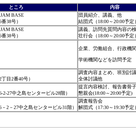
ところ
内容
AM BASE
団員紹介、講義、他
番38号）
結団式（18:00～20:00予定
AM BASE
講義、訪問先質問内容の
番38号）
壮行会（18:00～20:00予定
企業、労働組合、行政機
学術機関などを訪問予定
調査内容まとめ、班別討
丁目2番40号）
全体討議他
提言内容検討、報告書骨
-2-27中之島センタービル28階）
懇親会(18:00～20:00予定)
調査報告会
－2－27中之島センタービル31階）
解団式（17:30～19:30予定