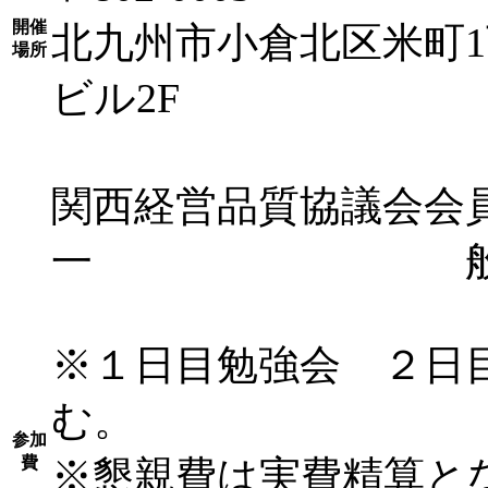
開催
北九州市小倉北区米町1
場所
ビル2F
関西経営品質協議
一 般 ３３
※１日目勉強会 ２日
む。
参加
費
※懇親費は実費精算