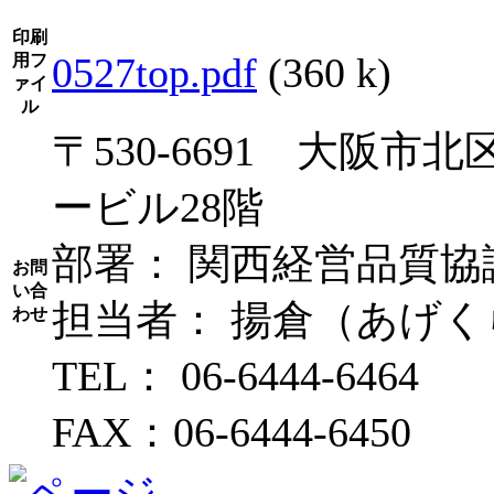
印刷
0527top.pdf
(360 k)
用フ
ァイ
ル
〒530-6691 大阪市
ービル28階
部署： 関西経営品質協
お問
い合
担当者： 揚倉（あげ
わせ
TEL： 06-6444-6464
FAX：06-6444-6450