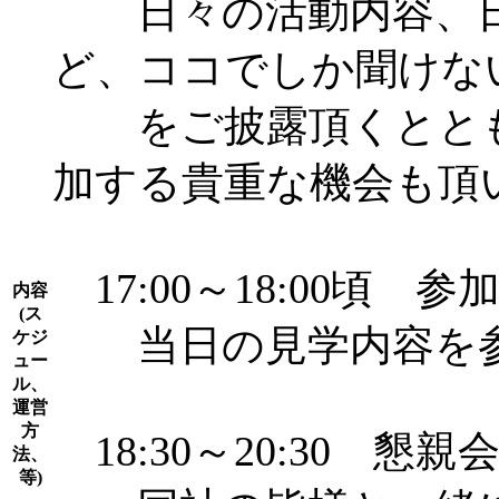
日々の活動内容、日
ど、ココでしか聞けな
をご披露頂くととも
加する貴重な機会も頂
17:00～18:00頃
内容
(ス
当日の見学内容を参
ケジ
ュー
ル、
運営
方
18:30～20:30 懇親
法、
等)