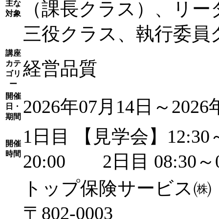
（課長クラス）、リー
主な
対象
三役クラス、執行委員
講座
経営品質
カテ
ゴリ
ー
開催
2026年07月14日～2026
日・
期間
1日目 【見学会】12:30～
開催
時間
20:00 2日目 08:30
トップ保険サービス㈱
〒802-0003